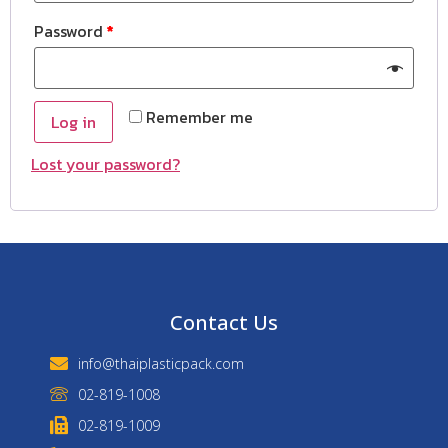
Password
*
Remember me
Log in
Lost your password?
Contact Us
info@thaiplasticpack.com
02-819-1008
02-819-1009