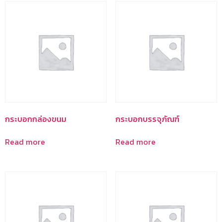
กระบอกกล่องขนม
กระบอกบรรจุภัณฑ์
Read more
Read more