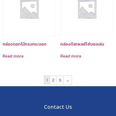
กล่องดอกไม้ทรงกระบอก
กล่องดิสเพลย์ใส่ของเล่น
Read more
Read more
1
2
3
→
Contact Us