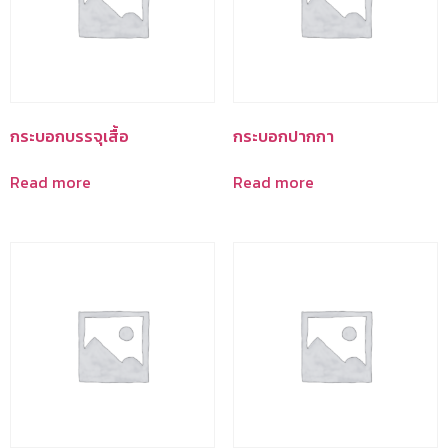
กระบอกบรรจุเสื้อ
กระบอกปากกา
Read more
Read more