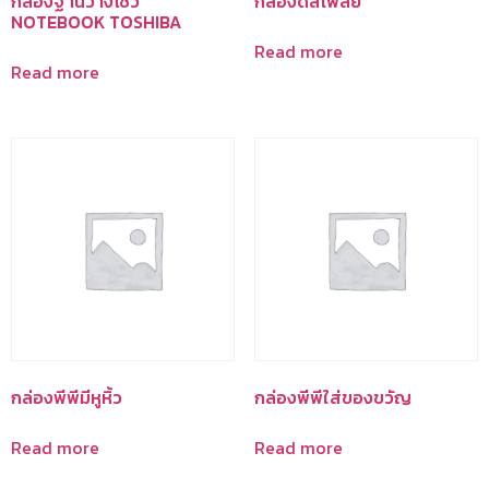
กล่องฐานวางโชว์
กล่องดิสเพลย์
NOTEBOOK TOSHIBA
Read more
Read more
กล่องพีพีมีหูหิ้ว
กล่องพีพีใส่ของขวัญ
Read more
Read more