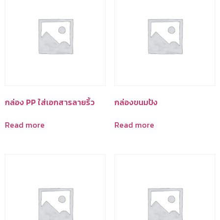
กล่อง PP ใส่เอกสารลายริ้ว
กล่องขนมปัง
Read more
Read more