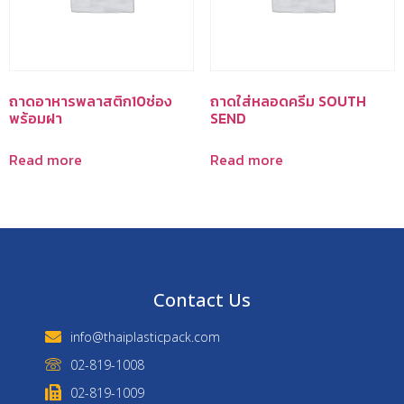
ถาดอาหารพลาสติก10ช่อง
ถาดใส่หลอดครีม SOUTH
พร้อมฝา
SEND
Read more
Read more
Contact Us
info@thaiplasticpack.com
02-819-1008
02-819-1009