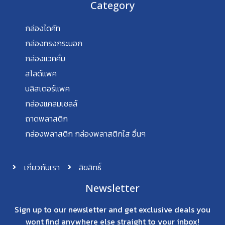
Category
กล่องไดคัท
กล่องทรงกระบอก
กล่องแวคคั่ม
สไลด์แพค
บลิสเตอร์แพค
กล่องแคลมเชลล์
ถาดพลาสติก
กล่องพลาสติก กล่องพลาสติกใส อื่นๆ
เกี่ยวกับเรา
ลิขสิทธิ์
Newsletter
Sign up to our newsletter and get exclusive deals you
wont find anywhere else straight to your inbox!