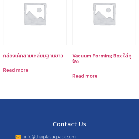
กล่องเค้กสามเหลี่ยมฐานขาว
Vacuum Forming Box ใส่หู
ฟัง
Read more
Read more
Contact Us
info@thaiplasticpack.com