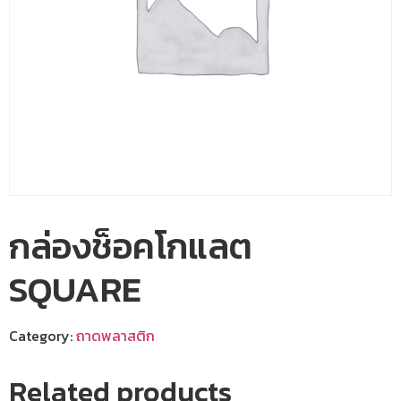
กล่องช็อคโกแลต
SQUARE
Category:
ถาดพลาสติก
Related products