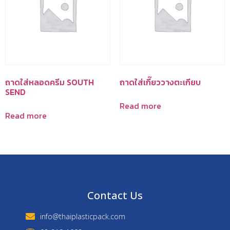
ถาดใส่หลอดครีม SOUTH
ถาดใส่เกี๊ยววางตะเกียบ
SEND
Read more
Read more
Contact Us
info@thaiplasticpack.com