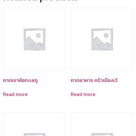
ถาดเขาค้อทะเลภู
ถาดอาหาร ครัวเมืองเว้
Read more
Read more