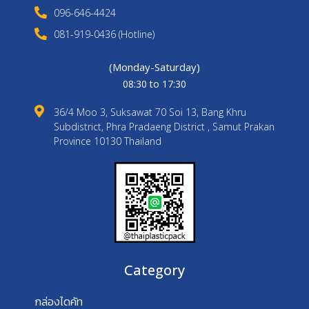
096-646-4424
081-919-0436 (Hotline)
(Monday-Saturday)
08:30 to 17:30
36/4 Moo 3, Suksawat 70 Soi 13, Bang Khru
Subdistrict, Phra Pradaeng District , Samut Prakan
Province 10130 Thailand
Category
กล่องไดคัท