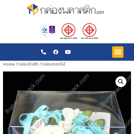
Home
/
กล่องไดคัท
/ กล่องดอกไม้