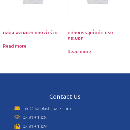
กล่อง พลาสติก ของ ชำร่วย
กล่องบรรจุเสื้อยืด ทรง
กระบอก
Read more
Read more
Contact Us
info@thaiplasticpack.com
02-819-1008
02-819-1009