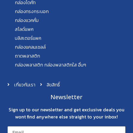
กล่องไดคัท
กล่องทรงกระบอก
กล่องแวคคั่ม
สไลด์แพค
บลิสเตอร์แพค
กล่องแคลมเชลล์
ถาดพลาสติก
กล่องพลาสติก กล่องพลาสติกใส อื่นๆ
เกี่ยวกับเรา
ลิขสิทธิ์
Newsletter
Sign up to our newsletter and get exclusive deals you
wont find anywhere else straight to your inbox!