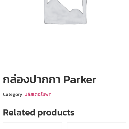
กล่องปากกา Parker
Category:
บลิสเตอร์แพค
Related products