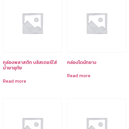
กล่องพลาสติก บลิสเตอร์ใส่
กล่องโดนัทยาง
น้ำยาอุทัย
Read more
Read more