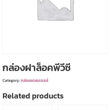
กล่องฝาล็อคพีวีซี
Category:
กล่องแคลมเชลล์
Related products