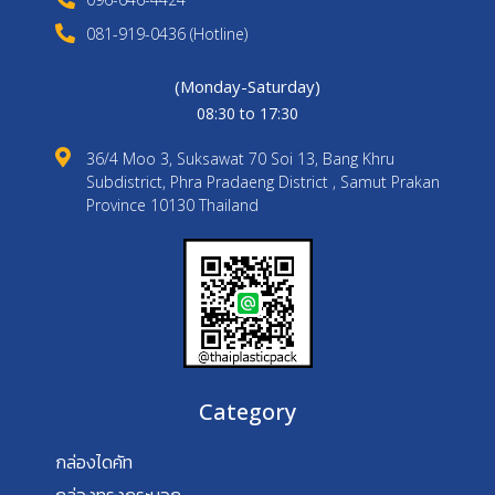
081-919-0436 (Hotline)
(Monday-Saturday)
08:30 to 17:30
36/4 Moo 3, Suksawat 70 Soi 13, Bang Khru
Subdistrict, Phra Pradaeng District , Samut Prakan
Province 10130 Thailand
Category
กล่องไดคัท
กล่องทรงกระบอก