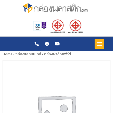
Home
/
กล่องแคลมเชลล์
/ กล่องฝาล็อคพีวีซี