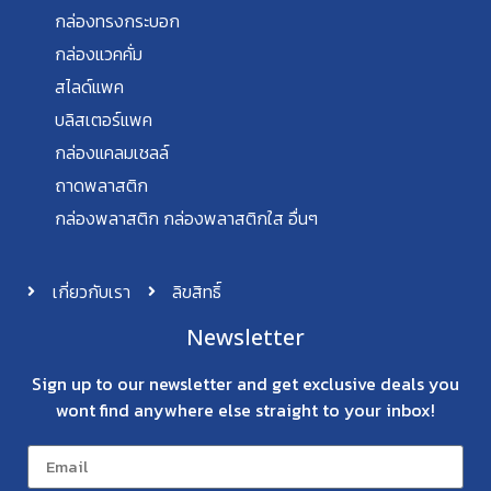
กล่องทรงกระบอก
กล่องแวคคั่ม
สไลด์แพค
บลิสเตอร์แพค
กล่องแคลมเชลล์
ถาดพลาสติก
กล่องพลาสติก กล่องพลาสติกใส อื่นๆ
เกี่ยวกับเรา
ลิขสิทธิ์
Newsletter
Sign up to our newsletter and get exclusive deals you
wont find anywhere else straight to your inbox!