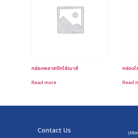
กล่องพลาสติกใส่เมาส์
กล่องใ
Read more
Read 
Contact Us
(Mon