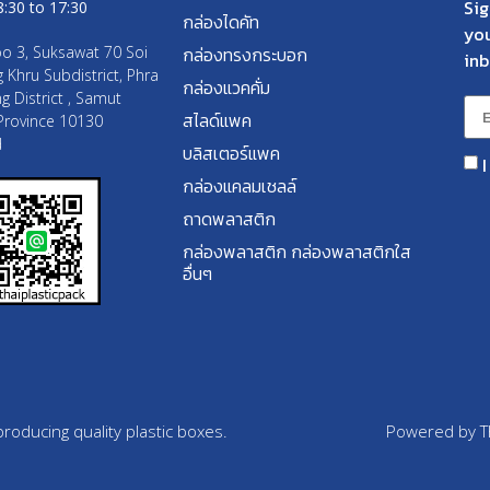
Sig
8:30 to 17:30
กล่องไดคัท
you
o 3, Suksawat 70 Soi
กล่องทรงกระบอก
inb
 Khru Subdistrict, Phra
กล่องแวคคั่ม
g District , Samut
สไลด์แพค
Province 10130
d
บลิสเตอร์แพค
กล่องแคลมเชลล์
ถาดพลาสติก
กล่องพลาสติก กล่องพลาสติกใส
อื่นๆ
roducing quality plastic boxes.
Powered by Tha