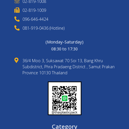
02-819-1008
02-819-1009
096-646-4424
081-919-0436 (Hotline)
(Monday-Saturday)
08:30 to 17:30
36/4 Moo 3, Suksawat 70 Soi 13, Bang Khru
Subdistrict, Phra Pradaeng District , Samut Prakan
Province 10130 Thailand
Category