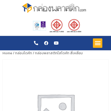
Home
/
กล่องไดคัท
/ กล่องพลาสติกใสไดคัท สี่เหลี่ยม