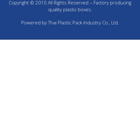
Copyright © 2010 All Rights Reserved – Factory producing
quality plastic boxes.
Powered by Thai Plastic Pack Industry Co., Ltd.