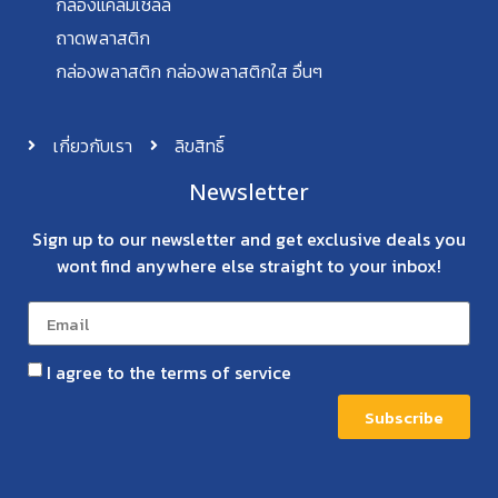
กล่องแคลมเชลล์
ถาดพลาสติก
กล่องพลาสติก กล่องพลาสติกใส อื่นๆ
เกี่ยวกับเรา
ลิขสิทธิ์
Newsletter
Sign up to our newsletter and get exclusive deals you
wont find anywhere else straight to your inbox!
I agree to the terms of service
Subscribe