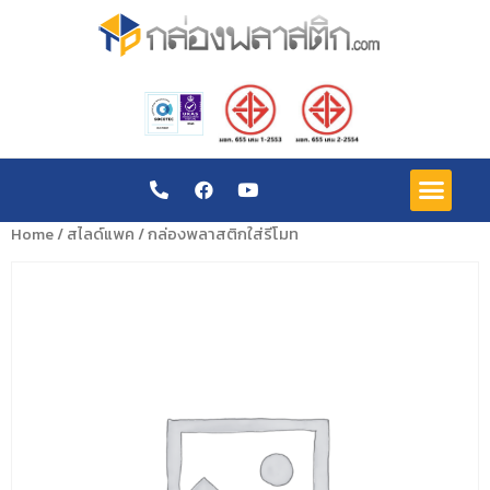
Home
/
สไลด์แพค
/ กล่องพลาสติกใส่รีโมท