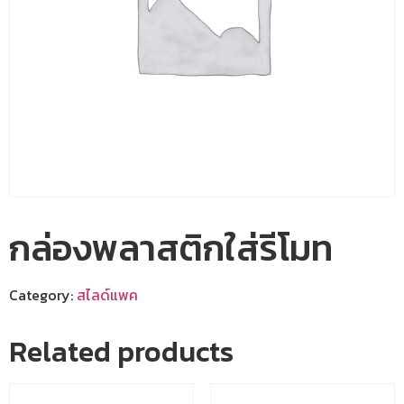
กล่องพลาสติกใส่รีโมท
Category:
สไลด์แพค
Related products