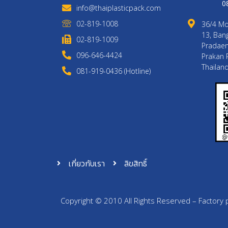
0
info@thaiplasticpack.com
02-819-1008
36/4 Mo
13, Bang
02-819-1009
Pradaen
096-646-4424
Prakan 
Thailan
081-919-0436 (Hotline)
เกี่ยวกับเรา
ลิขสิทธิ์
Copyright © 2010 All Rights Reserved – Factory p