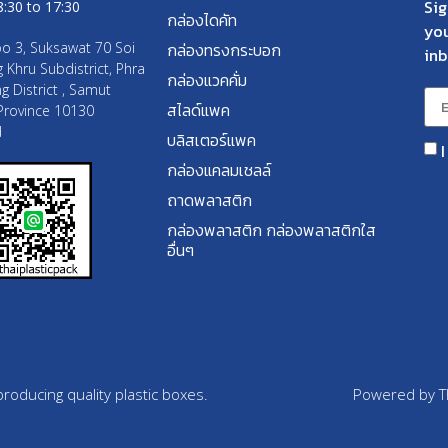
Sig
8:30 to 17:30
กล่องไดคัท
you
o 3, Suksawat 70 Soi
กล่องทรงกระบอก
inb
 Khru Subdistrict, Phra
กล่องแวคคั่ม
g District , Samut
สไลด์แพค
Province 10130
d
บลิสเตอร์แพค
กล่องแคลมเชลล์
ถาดพลาสติก
กล่องพลาสติก กล่องพลาสติกใส
อื่นๆ
roducing quality plastic boxes.
Powered by Tha