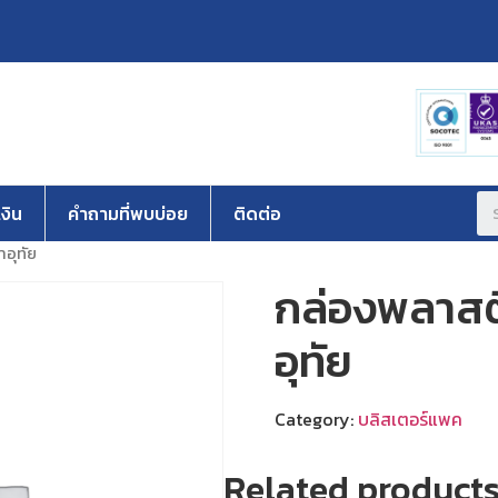
งิน
คำถามที่พบบ่อย
ติดต่อ
าอุทัย
กล่องพลาสติ
อุทัย
Category:
บลิสเตอร์แพค
Related product