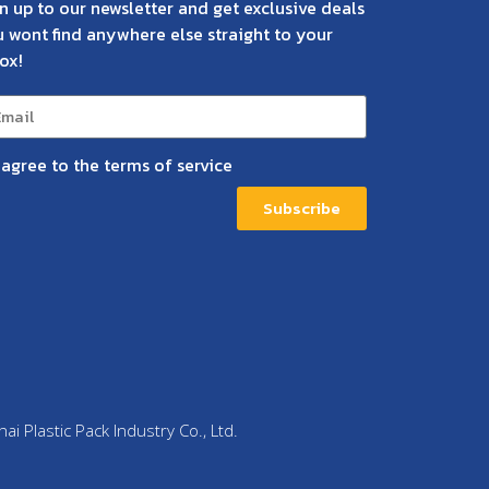
n up to our newsletter and get exclusive deals
 wont find anywhere else straight to your
ox!
I agree to the terms of service
Subscribe
i Plastic Pack Industry Co., Ltd.