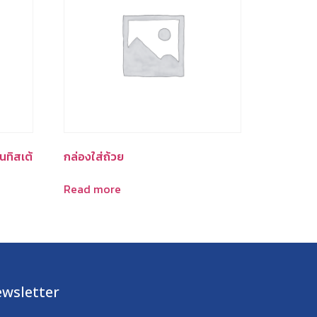
นทิสเต้
กล่องใส่ถ้วย
Read more
wsletter