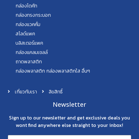
กล่องไดคัท
กล่องทรงกระบอก
กล่องแวคคั่ม
สไลด์แพค
บลิสเตอร์แพค
กล่องแคลมเชลล์
ถาดพลาสติก
กล่องพลาสติก กล่องพลาสติกใส อื่นๆ
เกี่ยวกับเรา
ลิขสิทธิ์
Newsletter
Sign up to our newsletter and get exclusive deals you
wont find anywhere else straight to your inbox!