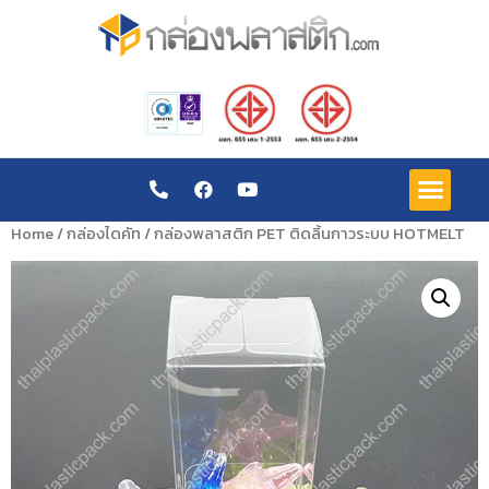
กล่องพลาสติก
หมวดสินค้า
การชำระเงิน
คำถามที่พบบ่อย
Home
/
กล่องไดคัท
/ กล่องพลาสติก PET ติดลิ้นกาวระบบ HOTMELT