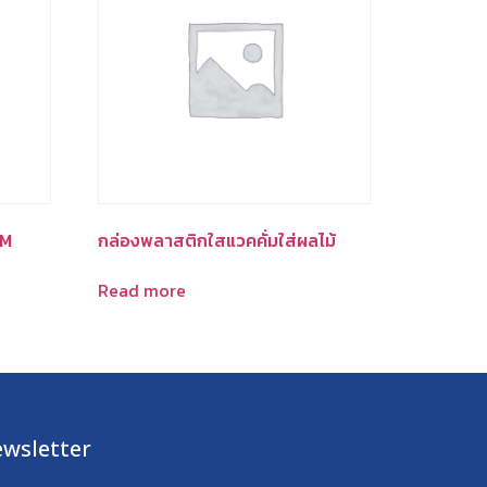
3M
กล่องพลาสติกใสแวคคั่มใส่ผลไม้
Read more
wsletter