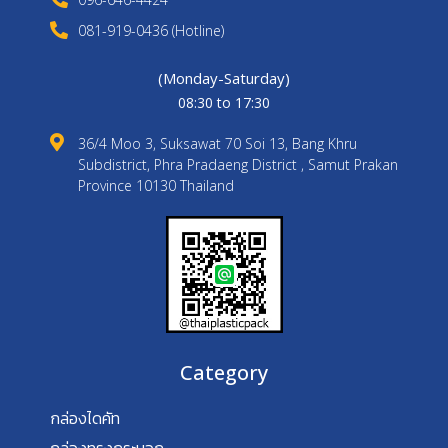
081-919-0436 (Hotline)
(Monday-Saturday)
08:30 to 17:30
36/4 Moo 3, Suksawat 70 Soi 13, Bang Khru
Subdistrict, Phra Pradaeng District , Samut Prakan
Province 10130 Thailand
Category
กล่องไดคัท
กล่องทรงกระบอก