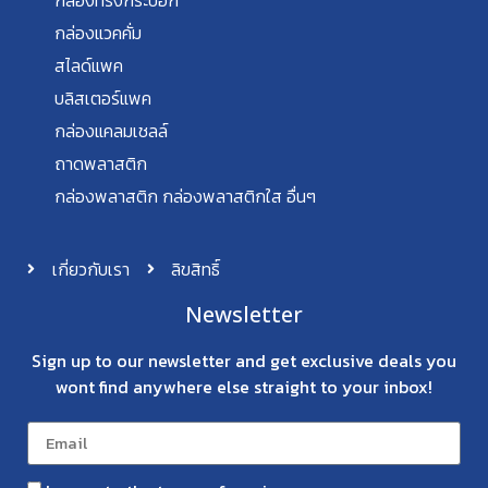
กล่องแวคคั่ม
สไลด์แพค
บลิสเตอร์แพค
กล่องแคลมเชลล์
ถาดพลาสติก
กล่องพลาสติก กล่องพลาสติกใส อื่นๆ
เกี่ยวกับเรา
ลิขสิทธิ์
Newsletter
Sign up to our newsletter and get exclusive deals you
wont find anywhere else straight to your inbox!