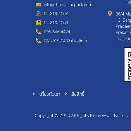
0
info@thaiplasticpack.com
02-819-1008
36/4 Mo
13, Bang
02-819-1009
Pradaen
096-646-4424
Prakan 
Thailan
081-919-0436 (Hotline)
เกี่ยวกับเรา
ลิขสิทธิ์
Copyright © 2010 All Rights Reserved – Factory p