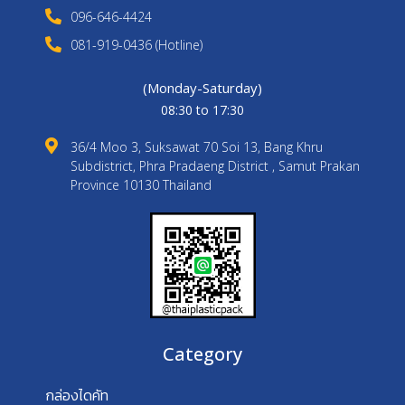
096-646-4424
081-919-0436 (Hotline)
(Monday-Saturday)
08:30 to 17:30
36/4 Moo 3, Suksawat 70 Soi 13, Bang Khru
Subdistrict, Phra Pradaeng District , Samut Prakan
Province 10130 Thailand
Category
กล่องไดคัท