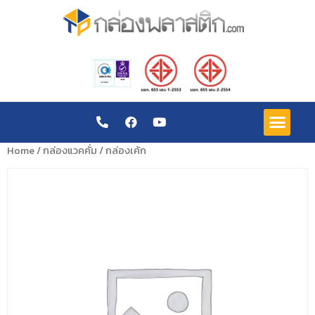
Home
/
กล่องแวคคั่ม
/ กล่องเค้ก