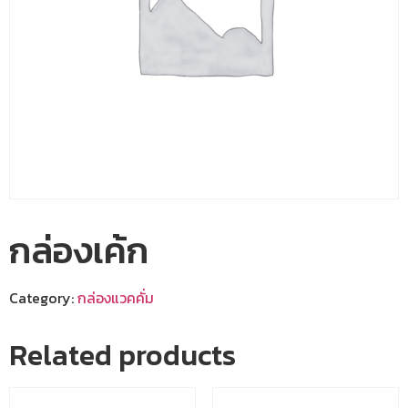
กล่องเค้ก
Category:
กล่องแวคคั่ม
Related products