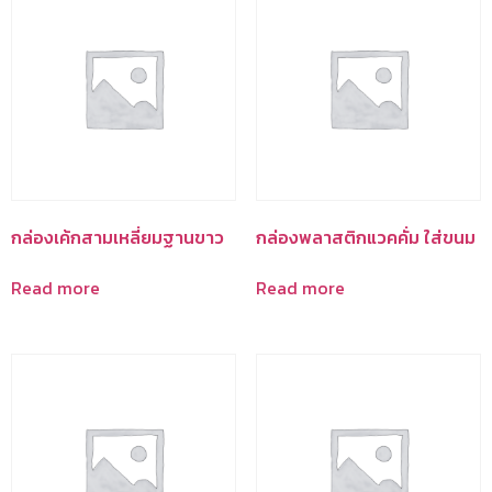
กล่องเค้กสามเหลี่ยมฐานขาว
กล่องพลาสติกแวคคั่ม ใส่ขนม
Read more
Read more