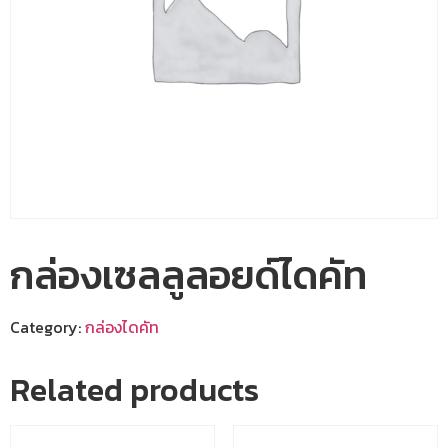
กล่องเซลลูลอยด์ไดคัท
Category:
กล่องไดคัท
Related products