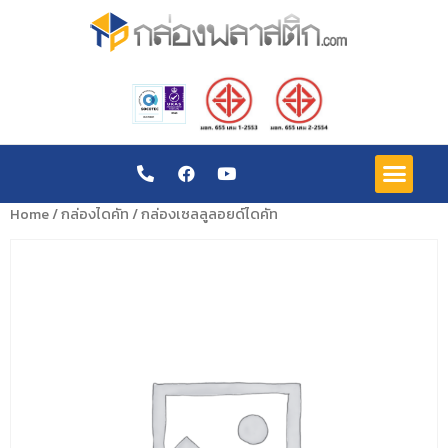
Home
/
กล่องไดคัท
/ กล่องเซลลูลอยด์ไดคัท