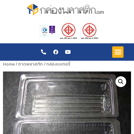
Home
/
ถาดพลาสติก
/ กล่องเบเกอรี่