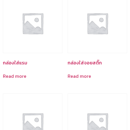
กล่องใส่แรม
กล่องใส่จอยสติ๊ก
Read more
Read more