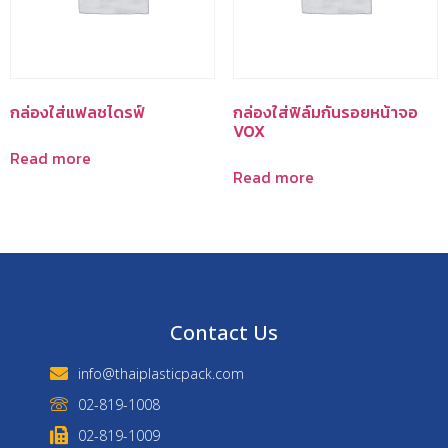
กล่องใส่แฟลชไดรฟ์
กล่องใส่ฟิล์มกันรอยหน้าจอ
VOX
Read more
Read more
Contact Us
info@thaiplasticpack.com
02-819-1008
02-819-1009