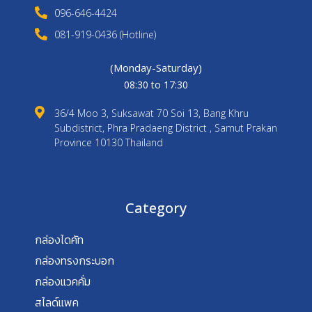
096-646-4424
081-919-0436 (Hotline)
(Monday-Saturday)
08:30 to 17:30
36/4 Moo 3, Suksawat 70 Soi 13, Bang Khru
Subdistrict, Phra Pradaeng District , Samut Prakan
Province 10130 Thailand
Category
กล่องไดคัท
กล่องทรงกระบอก
กล่องแวคคั่ม
สไลด์แพค