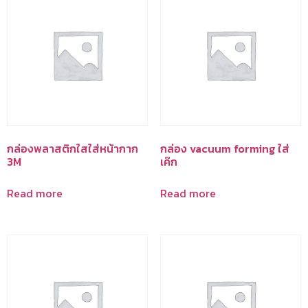
กล่องพลาสติกใสใส่หน้ากาก
กล่อง vacuum forming ใส่
3M
เค๊ก
Read more
Read more