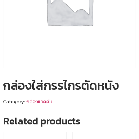
กล่องใส่กรรไกรตัดหนัง
Category:
กล่องแวคคั่ม
Related products