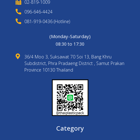
02-819-1009
096-646-4424
081-919-0436 (Hotline)
(Monday-Saturday)
08:30 to 17:30
36/4 Moo 3, Suksawat 70 Soi 13, Bang Khru
Subdistrict, Phra Pradaeng District , Samut Prakan
Province 10130 Thailand
Category