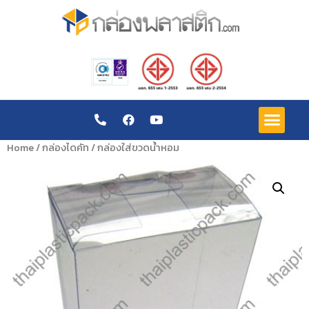
Home
/
กล่องไดคัท
/ กล่องใส่ขวดน้ำหอม