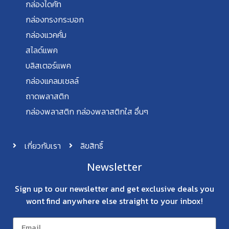
กล่องไดคัท
กล่องทรงกระบอก
กล่องแวคคั่ม
สไลด์แพค
บลิสเตอร์แพค
กล่องแคลมเชลล์
ถาดพลาสติก
กล่องพลาสติก กล่องพลาสติกใส อื่นๆ
เกี่ยวกับเรา
ลิขสิทธิ์
Newsletter
Sign up to our newsletter and get exclusive deals you
wont find anywhere else straight to your inbox!