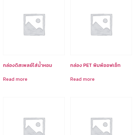
กล่องดิสเพลย์ใส่น้ำหอม
กล่อง PET พิมพ์ออฟเซ็ท
Read more
Read more