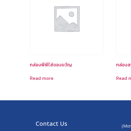
กล่องพีพีใส่ของขวัญ
กล่องสก
Read more
Read 
Contact Us
(Mon