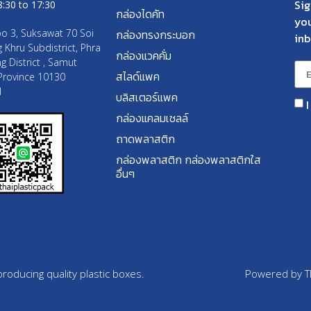
Sig
8:30 to 17:30
กล่องไดคัท
you
o 3, Suksawat 70 Soi
กล่องทรงกระบอก
inb
 Khru Subdistrict, Phra
กล่องแวคคั่ม
g District , Samut
สไลด์แพค
Province 10130
d
บลิสเตอร์แพค
กล่องแคลมเชลล์
ถาดพลาสติก
กล่องพลาสติก กล่องพลาสติกใส
อื่นๆ
roducing quality plastic boxes.
Powered by Tha