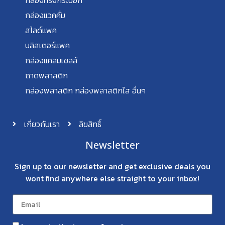
กล่องแวคคั่ม
สไลด์แพค
บลิสเตอร์แพค
กล่องแคลมเชลล์
ถาดพลาสติก
กล่องพลาสติก กล่องพลาสติกใส อื่นๆ
เกี่ยวกับเรา
ลิขสิทธิ์
Newsletter
Sign up to our newsletter and get exclusive deals you
wont find anywhere else straight to your inbox!