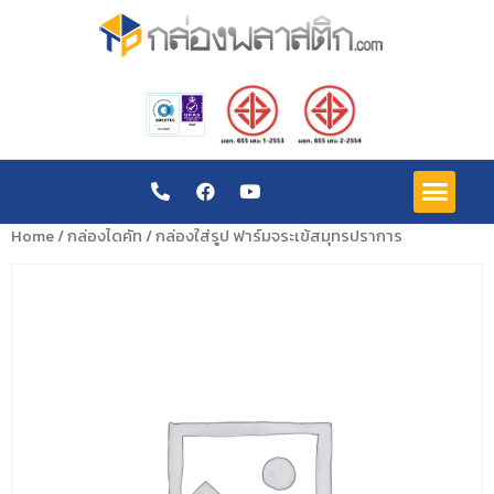
Home
/
กล่องไดคัท
/ กล่องใส่รูป ฟาร์มจระเข้สมุทรปราการ