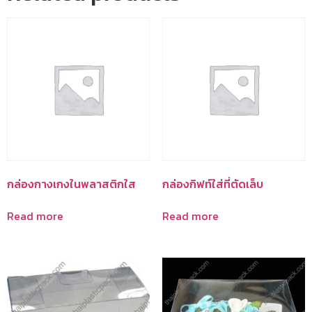
กล่องกางเกงในพลาสติกใส
กล่องกิฟท์ใส่ที่ตัดเล็บ
Read more
Read more