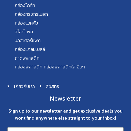
กล่องไดคัท
กล่องทรงกระบอก
กล่องแวคคั่ม
สไลด์แพค
บลิสเตอร์แพค
กล่องแคลมเชลล์
ถาดพลาสติก
กล่องพลาสติก กล่องพลาสติกใส อื่นๆ
เกี่ยวกับเรา
ลิขสิทธิ์
Newsletter
Sign up to our newsletter and get exclusive deals you
wont find anywhere else straight to your inbox!