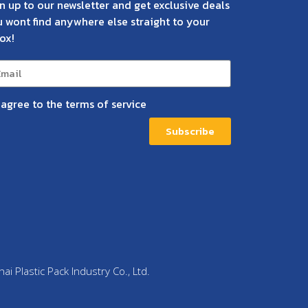
n up to our newsletter and get exclusive deals
 wont find anywhere else straight to your
ox!
I agree to the terms of service
Subscribe
i Plastic Pack Industry Co., Ltd.