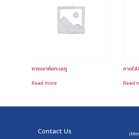
ถาดเขาค้อทะเลภู
ถาดใส่ส
Read more
Read 
Contact Us
(Mon