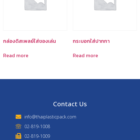
กล่องดิสเพลย์ใส่ของเล่น
กระบอกใส่ปากกา
Read more
Read more
Contact Us
info@thaiplasticpack.com
02-819-1008
02-819-1009