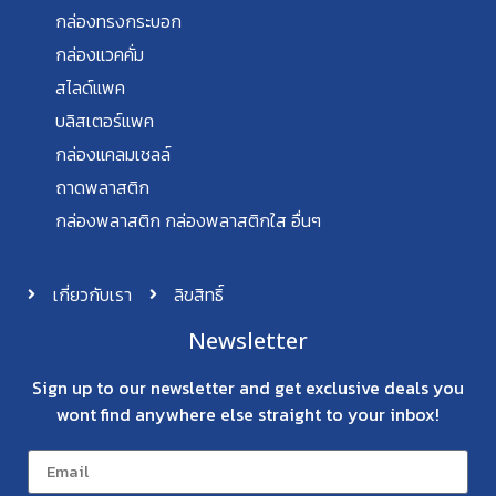
กล่องทรงกระบอก
กล่องแวคคั่ม
สไลด์แพค
บลิสเตอร์แพค
กล่องแคลมเชลล์
ถาดพลาสติก
กล่องพลาสติก กล่องพลาสติกใส อื่นๆ
เกี่ยวกับเรา
ลิขสิทธิ์
Newsletter
Sign up to our newsletter and get exclusive deals you
wont find anywhere else straight to your inbox!