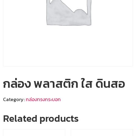
กล่อง พลาสติก ใส ดินสอ
Category:
กล่องทรงกระบอก
Related products