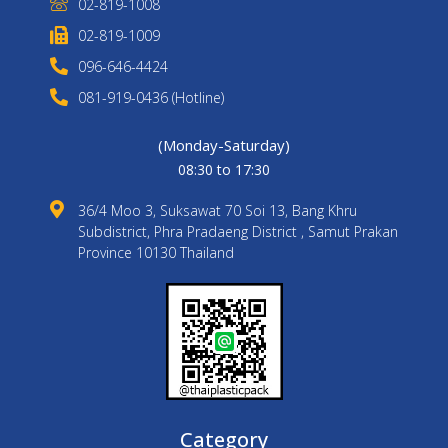
02-819-1008
02-819-1009
096-646-4424
081-919-0436 (Hotline)
(Monday-Saturday)
08:30 to 17:30
36/4 Moo 3, Suksawat 70 Soi 13, Bang Khru
Subdistrict, Phra Pradaeng District , Samut Prakan
Province 10130 Thailand
Category