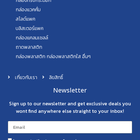
กล่องแวคคั่ม
สไลด์แพค
บลิสเตอร์แพค
กล่องแคลมเชลล์
ถาดพลาสติก
กล่องพลาสติก กล่องพลาสติกใส อื่นๆ
เกี่ยวกับเรา
ลิขสิทธิ์
Newsletter
Sign up to our newsletter and get exclusive deals you
wont find anywhere else straight to your inbox!