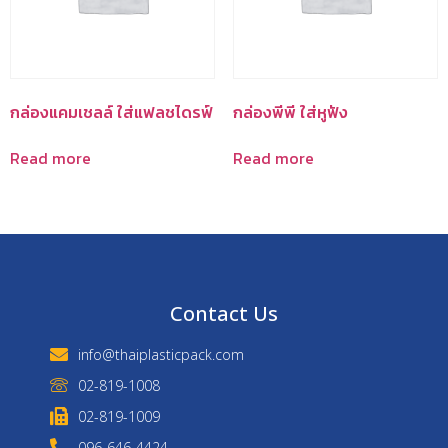
กล่องแคมเชลล์ ใส่แฟลชไดรฟ์
กล่องพีพี ใส่หูฟัง
Read more
Read more
Contact Us
info@thaiplasticpack.com
02-819-1008
02-819-1009
096-646-4424