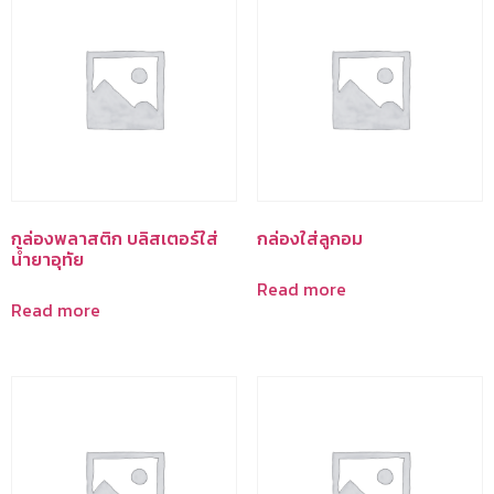
กล่องพลาสติก บลิสเตอร์ใส่
กล่องใส่ลูกอม
น้ำยาอุทัย
Read more
Read more