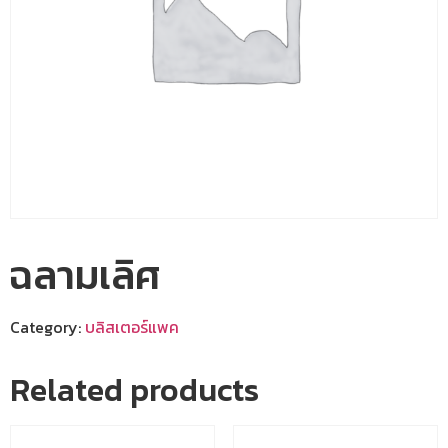
ฉลามเลิศ
Category:
บลิสเตอร์แพค
Related products