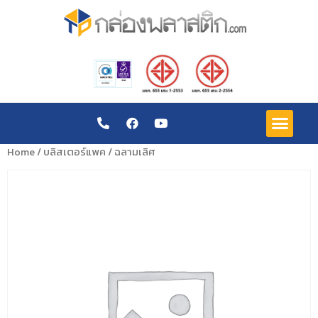
Home
/
บลิสเตอร์แพค
/ ฉลามเลิศ