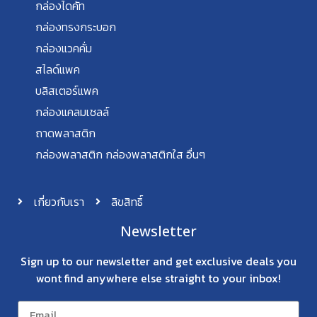
กล่องไดคัท
กล่องทรงกระบอก
กล่องแวคคั่ม
สไลด์แพค
บลิสเตอร์แพค
กล่องแคลมเชลล์
ถาดพลาสติก
กล่องพลาสติก กล่องพลาสติกใส อื่นๆ
เกี่ยวกับเรา
ลิขสิทธิ์
Newsletter
Sign up to our newsletter and get exclusive deals you
wont find anywhere else straight to your inbox!