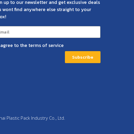
n up to our newsletter and get exclusive deals
 wont find anywhere else straight to your
ox!
I agree to the terms of service
Subscribe
i Plastic Pack Industry Co., Ltd.