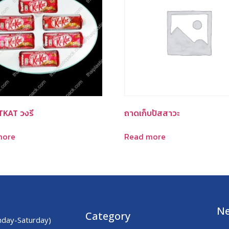
TKAT วงรี
ถาดเก็บปัสสาวะ
more
Read more
Ne
Category
day-Saturday)