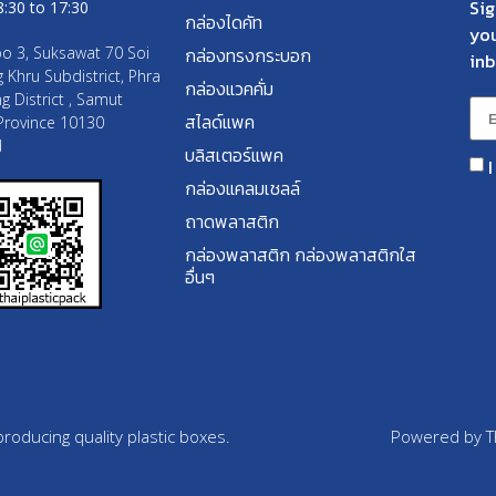
Sig
8:30 to 17:30
กล่องไดคัท
you
o 3, Suksawat 70 Soi
กล่องทรงกระบอก
inb
 Khru Subdistrict, Phra
กล่องแวคคั่ม
g District , Samut
สไลด์แพค
Province 10130
d
บลิสเตอร์แพค
กล่องแคลมเชลล์
ถาดพลาสติก
กล่องพลาสติก กล่องพลาสติกใส
อื่นๆ
roducing quality plastic boxes.
Powered by Tha