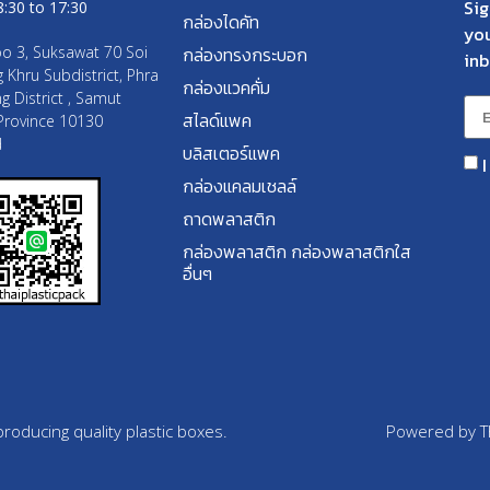
Sig
8:30 to 17:30
กล่องไดคัท
you
o 3, Suksawat 70 Soi
กล่องทรงกระบอก
inb
 Khru Subdistrict, Phra
กล่องแวคคั่ม
g District , Samut
สไลด์แพค
Province 10130
d
บลิสเตอร์แพค
กล่องแคลมเชลล์
ถาดพลาสติก
กล่องพลาสติก กล่องพลาสติกใส
อื่นๆ
roducing quality plastic boxes.
Powered by Tha