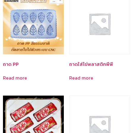
ถาด PP
ถาดใส่ไข่พลาสติกพีพี
Read more
Read more