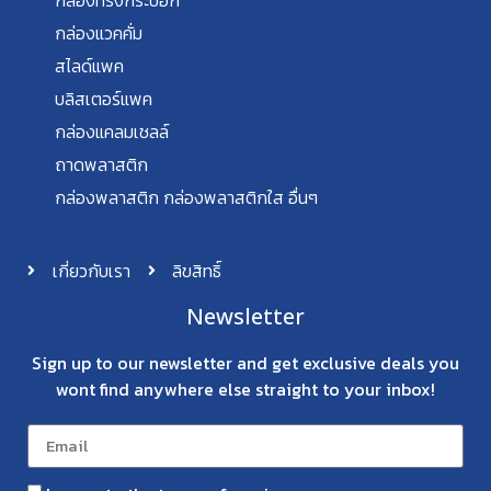
กล่องแวคคั่ม
สไลด์แพค
บลิสเตอร์แพค
กล่องแคลมเชลล์
ถาดพลาสติก
กล่องพลาสติก กล่องพลาสติกใส อื่นๆ
เกี่ยวกับเรา
ลิขสิทธิ์
Newsletter
Sign up to our newsletter and get exclusive deals you
wont find anywhere else straight to your inbox!