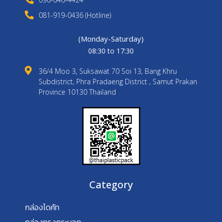
081-919-0436 (Hotline)
(Monday-Saturday)
08:30 to 17:30
36/4 Moo 3, Suksawat 70 Soi 13, Bang Khru
Subdistrict, Phra Pradaeng District , Samut Prakan
Province 10130 Thailand
Category
กล่องไดคัท
กล่องทรงกระบอก