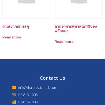
ถาดเขาค้อทะเลภู
ถาดอาหารพลาสติก10ช่อง
พร้อมฝา
Read more
Read more
Contact Us
info@thaiplasticpack.com
02-819-1008
02-819-1009