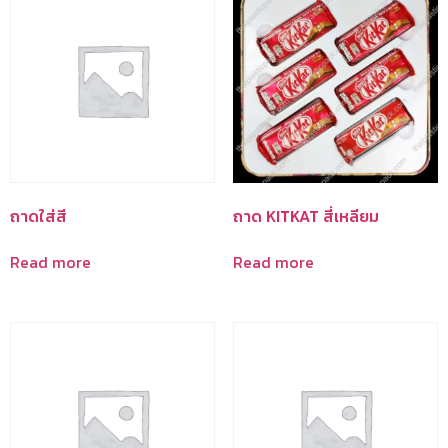
ถาดใส่สี
ถาด KITKAT สี่เหลียม
Read more
Read more