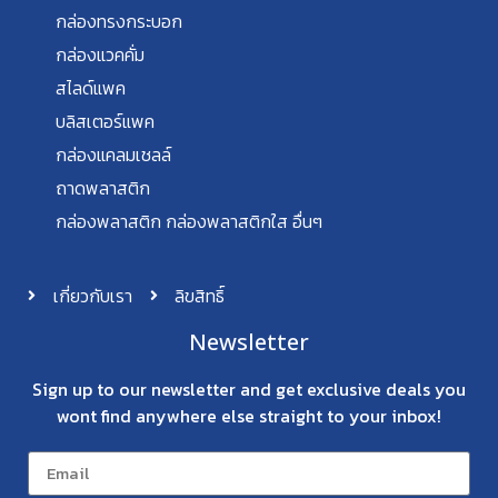
กล่องทรงกระบอก
กล่องแวคคั่ม
สไลด์แพค
บลิสเตอร์แพค
กล่องแคลมเชลล์
ถาดพลาสติก
กล่องพลาสติก กล่องพลาสติกใส อื่นๆ
เกี่ยวกับเรา
ลิขสิทธิ์
Newsletter
Sign up to our newsletter and get exclusive deals you
wont find anywhere else straight to your inbox!