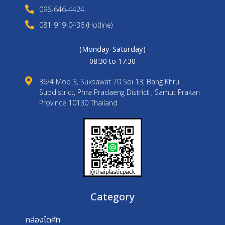
096-646-4424
081-919-0436 (Hotline)
(Monday-Saturday)
08:30 to 17:30
36/4 Moo 3, Suksawat 70 Soi 13, Bang Khru
Subdistrict, Phra Pradaeng District , Samut Prakan
Province 10130 Thailand
Category
กล่องไดคัท