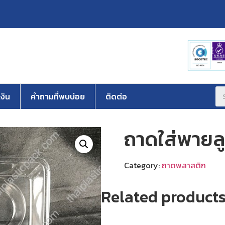
งิน
คำถามที่พบบ่อย
ติดต่อ
ถาดใส่พายลู
Category:
ถาดพลาสติก
Related product