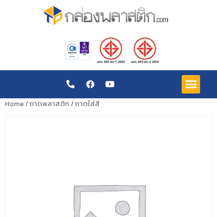
Home
/
ถาดพลาสติก
/ ถาดใส่สี