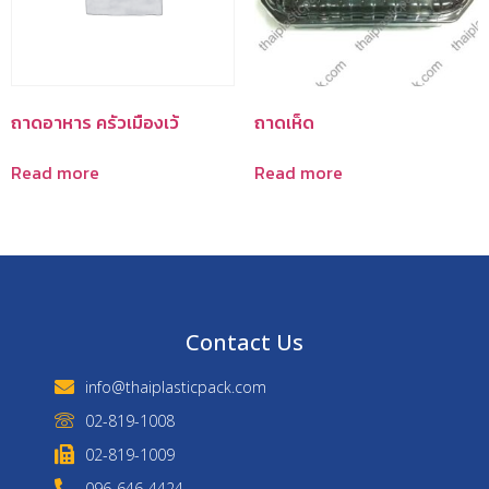
ถาดอาหาร ครัวเมืองเว้
ถาดเห็ด
Read more
Read more
Contact Us
info@thaiplasticpack.com
02-819-1008
02-819-1009
096-646-4424