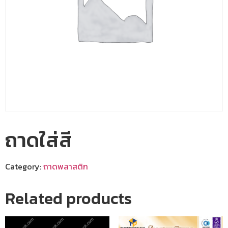
ถาดใส่สี
Category:
ถาดพลาสติก
Related products