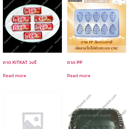
ถาด KITKAT วงรี
ถาด PP
Read more
Read more