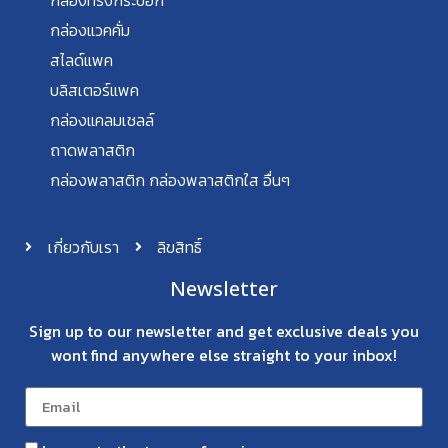
กล่องแวคคั่ม
สไลด์แพค
บลิสเตอร์แพค
กล่องแคลมเชลล์
ถาดพลาสติก
กล่องพลาสติก กล่องพลาสติกใส อื่นๆ
เกี่ยวกับเรา
ลิขสิทธิ์
Newsletter
Sign up to our newsletter and get exclusive deals you
wont find anywhere else straight to your inbox!