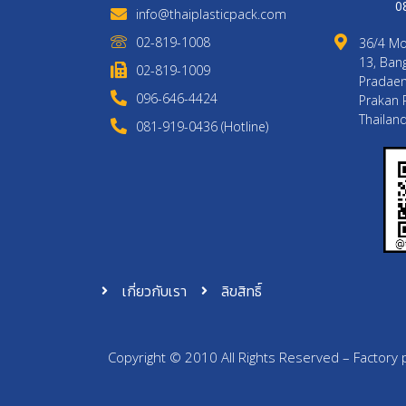
0
info@thaiplasticpack.com
02-819-1008
36/4 Mo
13, Bang
02-819-1009
Pradaen
096-646-4424
Prakan 
Thailan
081-919-0436 (Hotline)
เกี่ยวกับเรา
ลิขสิทธิ์
Copyright © 2010 All Rights Reserved – Factory p