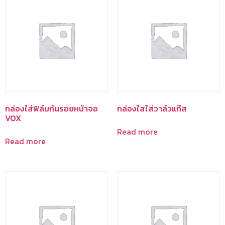
กล่องใส่ฟิล์มกันรอยหน้าจอ
กล่องใสใส่วาล์วแก๊ส
VOX
Read more
Read more