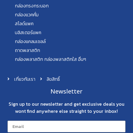
กล่องทรงกระบอก
กล่องแวคคั่ม
สไลด์แพค
บลิสเตอร์แพค
กล่องแคลมเชลล์
ถาดพลาสติก
กล่องพลาสติก กล่องพลาสติกใส อื่นๆ
เกี่ยวกับเรา
ลิขสิทธิ์
Newsletter
Sign up to our newsletter and get exclusive deals you
wont find anywhere else straight to your inbox!