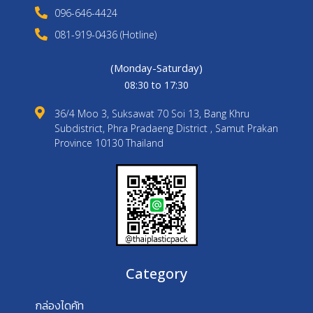
096-646-4424
081-919-0436 (Hotline)
(Monday-Saturday)
08:30 to 17:30
36/4 Moo 3, Suksawat 70 Soi 13, Bang Khru
Subdistrict, Phra Pradaeng District , Samut Prakan
Province 10130 Thailand
Category
กล่องไดคัท