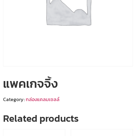
แพคเกจจิ้ง
Category:
กล่องแคลมเชลล์
Related products