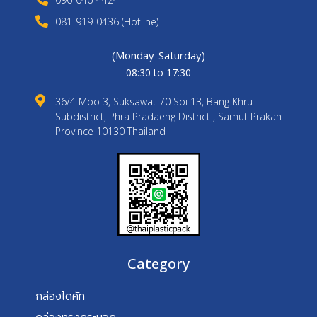
081-919-0436 (Hotline)
(Monday-Saturday)
08:30 to 17:30
36/4 Moo 3, Suksawat 70 Soi 13, Bang Khru
Subdistrict, Phra Pradaeng District , Samut Prakan
Province 10130 Thailand
Category
กล่องไดคัท
กล่องทรงกระบอก