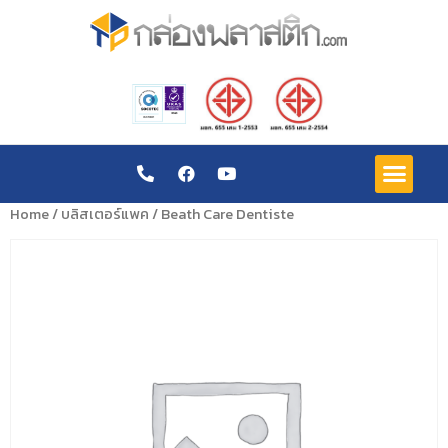
Home
/
บลิสเตอร์แพค
/ Beath Care Dentiste