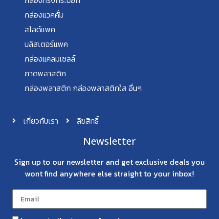
กล่องแวคคั่ม
สไลด์แพค
บลิสเตอร์แพค
กล่องแคลมเชลล์
ถาดพลาสติก
กล่องพลาสติก กล่องพลาสติกใส อื่นๆ
เกี่ยวกับเรา
ลิขสิทธิ์
Newsletter
Sign up to our newsletter and get exclusive deals you
wont find anywhere else straight to your inbox!