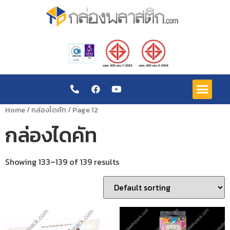
Home
/
กล่องไดคัท
/ Page 12
กล่องไดคัท
Showing 133–139 of 139 results