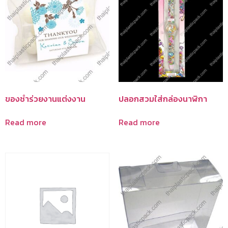
ของชำร่วยงานแต่งงาน
ปลอกสวมใส่กล่องนาฬิกา
Read more
Read more