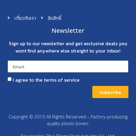
เกี่ยวกับเรา
ลิขสิทธิ์
Newsletter
Sign up to our newsletter and get exclusive deals you
wont find anywhere else straight to your inbox!
I agree to the terms of service
Subscribe
Copyright © 2010 All Rights Reserved – Factory producing
quality plastic boxes.