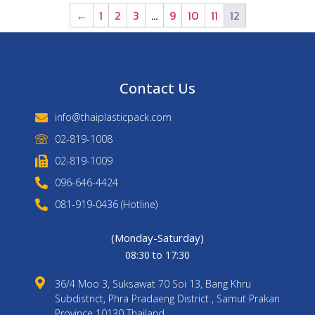
←
1
2
3
…
9
10
11
12
Contact Us
info@thaiplasticpack.com
02-819-1008
02-819-1009
096-646-4424
081-919-0436 (Hotline)
(Monday-Saturday)
08:30 to 17:30
36/4 Moo 3, Suksawat 70 Soi 13, Bang Khru
Subdistrict, Phra Pradaeng District , Samut Prakan
Province 10130 Thailand