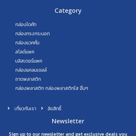
Category
กล่องไดคัท
กล่องทรงกระบอก
กล่องแวคคั่ม
สไลด์แพค
บลิสเตอร์แพค
กล่องแคลมเชลล์
ถาดพลาสติก
กล่องพลาสติก กล่องพลาสติกใส อื่นๆ
เกี่ยวกับเรา
ลิขสิทธิ์
Newsletter
Sign up to our newsletter and get exclusive deals you