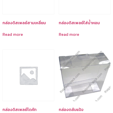
กล่องดิสเพลย์สามเหลี่ยม
กล่องดิสเพลย์ใส่น้ำหอม
Read more
Read more
กล่องดิสเพลย์ไดคัท
กล่องตลับแป้ง