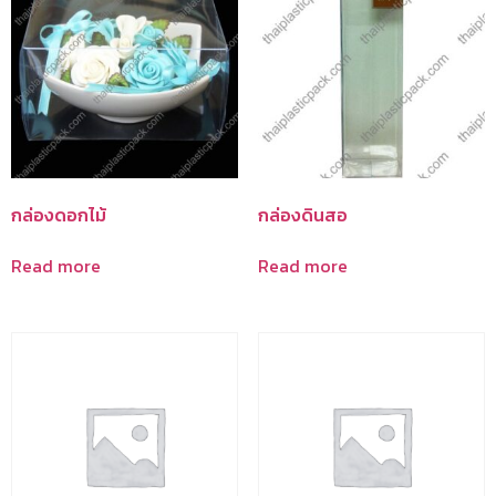
กล่องดอกไม้
กล่องดินสอ
Read more
Read more