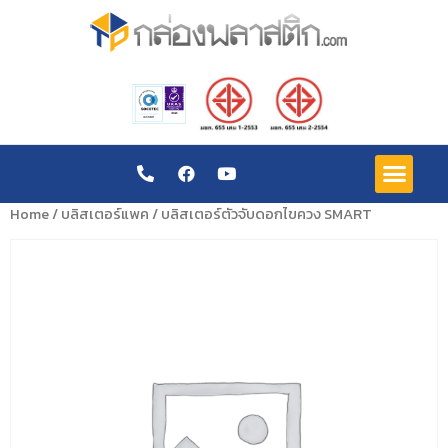
Home
/
บลิสเตอร์แพค
/ บลิสเตอร์ตัวจับดอกไขควง SMART