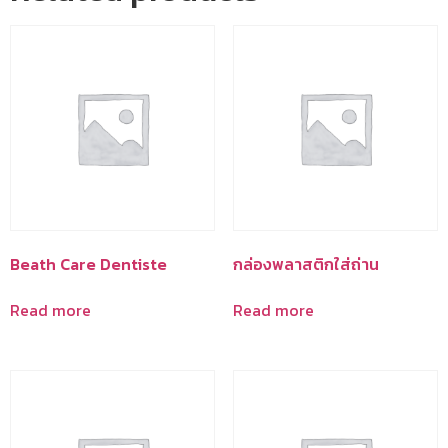
Beath Care Dentiste
กล่องพลาสติกใส่ถ่าน
Read more
Read more